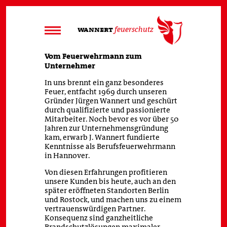
wannert
feuerschutz
Unternehmen
Vom Feuerwehrmann zum
Unternehmer
Warum Wannert?
In uns brennt ein ganz besonderes
Daten & Fakten
Feuer, entfacht 1969 durch unseren
Entwicklung
Gründer Jürgen Wannert und geschürt
Standorte
durch qualifizierte und passionierte
Stellenanzeigen
Mitarbeiter. Noch bevor es vor über 50
Jahren zur Unternehmensgründung
kam, erwarb J. Wannert fundierte
Zertifizierungen
Kenntnisse als Berufsfeuerwehrmann
in Hannover.
Referenzen
Leistungen
Von diesen Erfahrungen profitieren
unsere Kunden bis heute, auch an den
Service
später eröffneten Standorten Berlin
Kontakt
und Rostock, und machen uns zu einem
vertrauenswürdigen Partner.
Impressum
Konsequenz sind ganzheitliche
Datenschutz