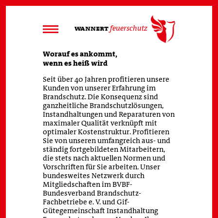
wannert
feuerschutz
Unternehmen
Worauf es ankommt,
wenn es heiß wird
Warum Wannert?
Seit über 40 Jahren profitieren unsere
Daten & Fakten
Kunden von unserer Erfahrung im
Entwicklung
Brandschutz. Die Konsequenz sind
Standorte
ganzheitliche Brandschutzlösungen,
Stellenanzeigen
Instandhaltungen und Reparaturen von
maximaler Qualität verknüpft mit
optimaler Kostenstruktur. Profitieren
Zertifizierungen
Sie von unseren umfangreich aus- und
ständig fortgebildeten Mitarbeitern,
Referenzen
die stets nach aktuellen Normen und
Leistungen
Vorschriften für Sie arbeiten. Unser
bundesweites Netzwerk durch
Service
Mitgliedschaften im BVBF-
Kontakt
Bundesverband Brandschutz-
Impressum
Fachbetriebe e. V. und Gif-
Gütegemeinschaft Instandhaltung
Datenschutz