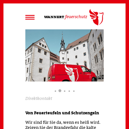
wannert
feuerschutz
Unternehmen
Zertifizierungen
Referenzen
Leistungen
Service
Kontakt
Impressum
Datenschutz
AGB
Direktkontakt
Von Feuerteufeln und Schutzengeln
Wir sind für Sie da, wenn es heiß wird.
Zeigen Sie der Brandgefahr die kalte